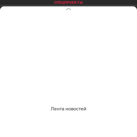
СПЕЦПРОЕКТЫ
Все спецпроекты
Партнерские спецпроекты
АФИША
Главная страница
Куда пойти сегодня
СОЦСЕТИ
Вконтакте
Telegram
MAX
Одноклассники
Rutube
Дзен
Лента новостей
Оставаясь на сайте, Вы даете согласие на
RSS
использование cookies, которые мы используем
для Вашего удобства пользования сайтом и
повышения качества рекомендаций. Вы можете
отказаться от их использования, настроив