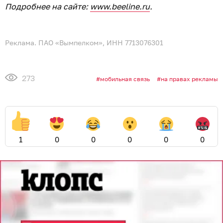
Подробнее на сайте:
www.beeline.ru
.
Реклама. ПАО «Вымпелком», ИНН 7713076301
273
мобильная связь
на правах рекламы
1
0
0
0
0
0