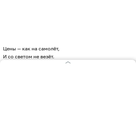
Цены — как на самолёт,
И со светом не везёт.
Вот такие поезда
—
Неприятная езда!
Только сделали провал,
Как по новой там скандал.
И теперь пошёл нуар —
Под угрозой тротуар!
В Пионерском этим летом
Нет задаром туалета
,