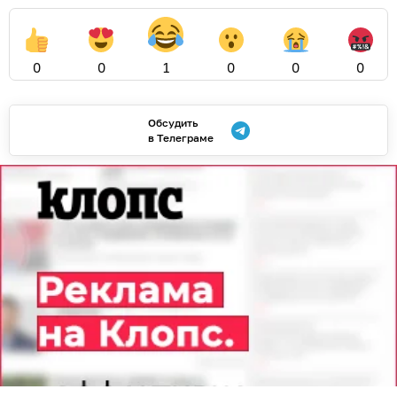
0
0
1
0
0
0
Обсудить
в Телеграме