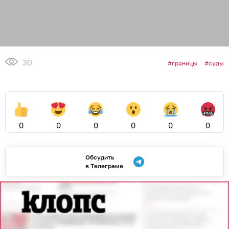
30
границы
суды
0
0
0
0
0
0
Обсудить
в Телеграме