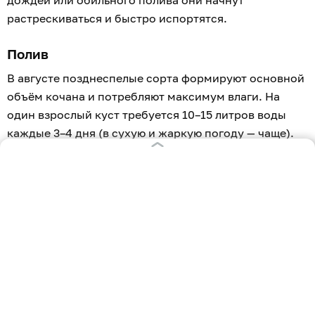
растрескиваться и быстро испортятся.
Полив
В августе позднеспелые сорта формируют основной
объём кочана и потребляют максимум влаги. На
один взрослый куст требуется 10–15 литров воды
каждые 3–4 дня (в сухую и жаркую погоду — чаще).
Поливайте строго под корень или по канавкам
вокруг растения. Избегайте перепадов между
пересыханием почвы и резким заливом — это
основная причина трещин на кочанах.
Фосфорно-калийная подкормка
Азотные удобрения в августе исключают, иначе
капуста накопит нитраты, а кочаны будут рыхлыми.
Сейчас необходимы калий (для плотности и