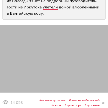
из Вологды
тянет
на подробный путеводитель.
Гости из Иркутска
улетели
домой влюблёнными
в Балтийскую косу.
отзывы туристов
ремонт набережной
14 058
0+
связь
транспорт
турсезон