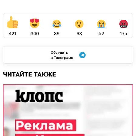
421
340
39
68
52
175
Обсудить
в Телеграме
ЧИТАЙТЕ ТАКЖЕ