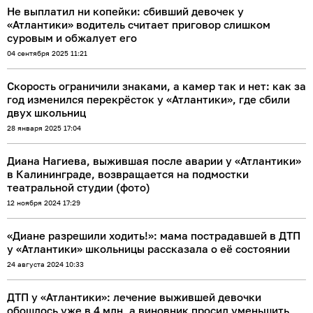
Не выплатил ни копейки: сбивший девочек у
«Атлантики» водитель считает приговор слишком
суровым и обжалует его
04 сентября 2025 11:21
Скорость ограничили знаками, а камер так и нет: как за
год изменился перекрёсток у «Атлантики», где сбили
двух школьниц
28 января 2025 17:04
Диана Нагиева, выжившая после аварии у «Атлантики»
в Калининграде, возвращается на подмостки
театральной студии (фото)
12 ноября 2024 17:29
«Диане разрешили ходить!»: мама пострадавшей в ДТП
у «Атлантики» школьницы рассказала о её состоянии
24 августа 2024 10:33
ДТП у «Атлантики»: лечение выжившей девочки
обошлось уже в 4 млн, а виновник просил уменьшить