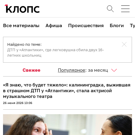
Все материалы
Афиша
Происшествия
Блоги
Т
Найдено по теме:
ДТП у «Атлантики», где легковушка сбила двух 16-
летних школьниц
Свежее
Популярное
:
за месяц
«Я знаю, что будет тяжело»: калининградка, выжившая
в страшном ДТП у «Атлантики», стала актрисой
музыкального театра
26 июня 2026 13:06