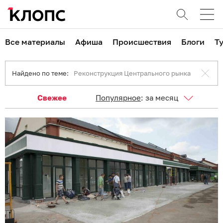
Все материалы
Афиша
Происшествия
Блоги
Т
Найдено по теме:
Реконструкция Центрального рынка
Свежее
Популярное
:
за месяц