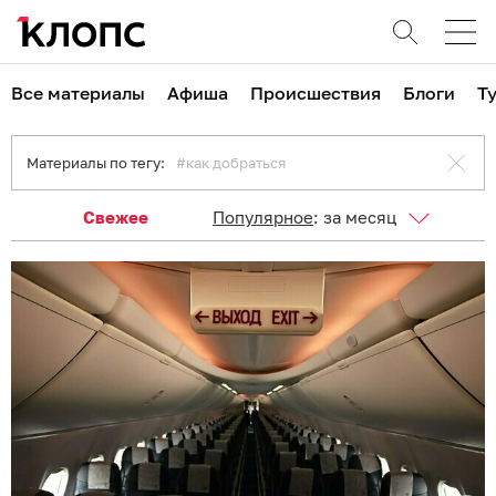
Все материалы
Афиша
Происшествия
Блоги
Т
Материалы по тегу:
как добраться
Свежее
Популярное
:
за месяц