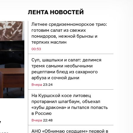
ЛЕНТА НОВОСТЕЙ
Летнее средиземноморское трио:
готовим салат из свежих
помидоров, нежной брынзы и
терпких маслин
00:53
Суп, шашлыки и салат: делимся
тремя самыми необычными
рецептами блюд из сахарного
арбуза и сочной дыни
Вчера
23:24
На Куршской косе литовец
протаранил шлагбаум, объехал
«зубы дракона» и пытался попасть
в Россию
Вчера
22:48
у
АНО «Обнимаю сердцем» первой в