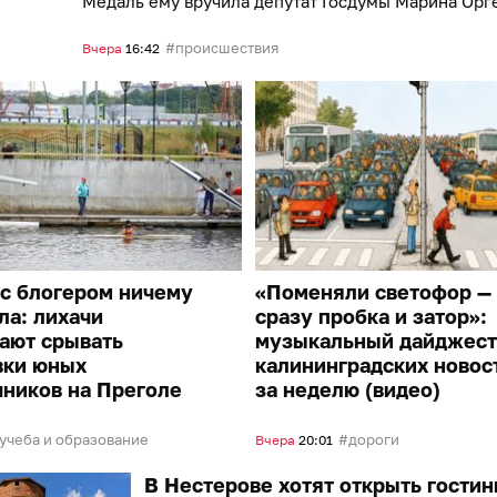
Медаль ему вручила депутат Госдумы Марина Орг
происшествия
Вчера
16:42
с блогером ничему
«Поменяли светофор —
ла: лихачи
сразу пробка и затор»:
ают срывать
музыкальный дайджест
вки юных
калининградских новос
ников на Преголе
за неделю (видео)
учеба и образование
дороги
Вчера
20:01
В Нестерове хотят открыть гостин