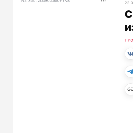
РЕКЛАМА • VK.COM/CLUB174147223
22.
С
и
ПР