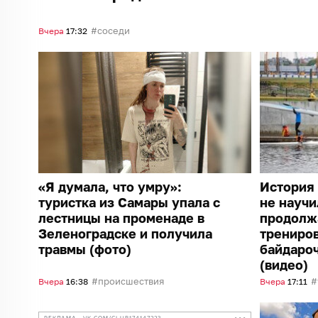
соседи
Вчера
17:32
«Я думала, что умру»:
История 
туристка из Самары упала с
не научи
лестницы на променаде в
продолж
Зеленоградске и получила
трениро
травмы (фото)
байдароч
(видео)
происшествия
Вчера
16:38
Вчера
17:11