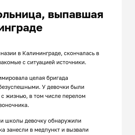
ольница, выпавшая
нинграде
назии в Калининграде, скончалась в
накомые с ситуацией источники.
имировала целая бригада
 безуспешными. У девочки были
с жизнью, в том числе перелом
звоночника.
ми школы девочку обнаружили
ка занесли в медпункт и вызвали