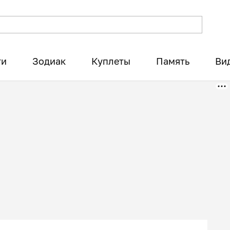
ти
Зодиак
Куплеты
Память
Ви