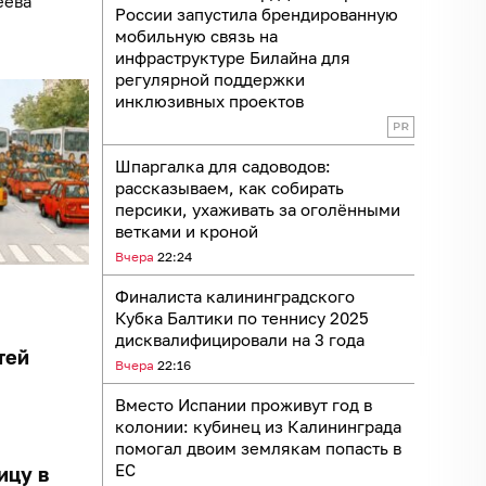
еева
России запустила брендированную
мобильную связь на
инфраструктуре Билайна для
регулярной поддержки
инклюзивных проектов
Шпаргалка для садоводов:
рассказываем, как собирать
персики, ухаживать за оголёнными
ветками и кроной
Вчера
22:24
Финалиста калининградского
Кубка Балтики по теннису 2025
дисквалифицировали на 3 года
тей
Вчера
22:16
Вместо Испании проживут год в
колонии: кубинец из Калининграда
помогал двоим землякам попасть в
ЕС
ицу в