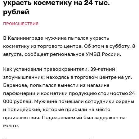
Жителю Советска грозит принудительное
лечение
после кражи дорожных знаков
и
оскорбления полицейских.