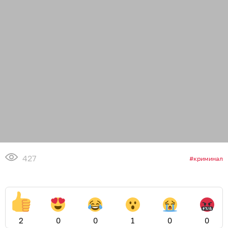
08.08.2026
20:19
Дамир Батыршин
Отдыхающие на Куршской косе
разбирают защитные сооружения и
строят из них шалаши
КАЛИНИНГРАД