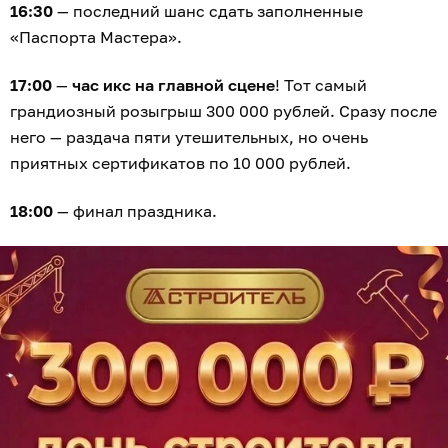
ТД «Строитель» уже три десятилетия доказывает, что
ремонт — это не стихийное бедствие, а интересное
занятие, доступное каждому.
Будучи партнёром ведущих застройщиков региона и
надёжным гидом в мире ремонта для тысяч семей,
компания вывела свою формулу абсолютной
выгоды: