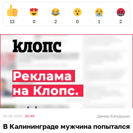
августа, сообщает региональное УМВД России.
Как установили правоохранители, 39-летний
злоумышленник, находясь в торговом центре на ул.
Баранова, попытался вынести из магазина
парфюмерии и косметики продукцию стоимостью 24
000 рублей. Мужчине помешали сотрудники охраны
и полицейские, которые прибыли на место
происшествия. Подозреваемый был задержан на
месте.
В отношении злоумышленника возбуждено
уголовное дело по ч. 3 ст. 30, ч. 1 ст. 158 УК РФ
«Покушение на кражу». Санкция статьи
предусматривает наказание в виде лишения
свободы на срок до двух лет.