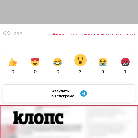
08.08.2026
09:00
erid: 2SDnjdHkJLb
В честь Дня строителя и своего 30-
летия Торговый дом «Строитель»
устраивает семейный фестиваль
«Город Мастеров» на ул. Гагарина,
239
КАЛИНИНГРАД
У вас появится реальный шанс обновить интерьер
или запустить масштабную стройку.
Разыгрывается суперприз — сертификат на 300 000
рублей, несколько сертификатов по 10 000 рублей и
другие приятные сюрпризы для ремонта и уюта!