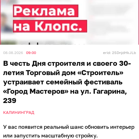
Наша территория превратится в огромную
интерактивную площадку. Вход свободный (0+).
Расписание вашего счастливого выходного:
10:00–16:00
— включаемся в игру! Проходим
увлекательные
квесты в шатрах
, позируем в
стильной
фотозоне
и подкрепляемся на
фудкорте
.