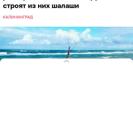
на пляжах Куршской косы, не зная чем себя занять.
«К сожалению, отдыхающие на пляже не учитывают
важное правило, которое касается нашей
уникальной территории, — отметили в учреждении.
— Веками на косе проводятся работы по укреплению
подвижных песков. Не надо, наверное, объяснять,
зачем. Обращаемся ко всем отдыхающим с большой
просьбой: не разбирайте, пожалуйста, защитные
конструкции! Не выносите с авандюны жерди, щиты
и настилы для строительства своих пляжных
конструкций: шатров, шалашей и заборчиков. Это не
просто «палки», которые «валяются» везде. Следите
за своими детьми».
Как отметили в нацпарке, подобные действия
сводят на нет труд работников и являются
нарушением режима особо охраняемой природной