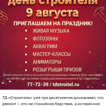
Для каждого
: копите кешбэк
4% баллами
с каждой
покупки по накопительной карте и оплачивайте ими
до 30% будущих товаров и услуг.
Для новосёлов
: карта «НовосЁл» срезает сразу
7%
от цены
на огромный ассортимент отделочных
материалов.
Для профи
: специальная «Карта строителя»
даёт 5%
скидки, 2% кешбэка
и уникальное право оплатить
бонусами до
100% стоимости
покупки.
Для всех
: заказы от 30 000 рублей бережно привезут
бесплатно
в любую точку области.
Мы будем вас ждать, чтоб отпраздновать шумно и
весело!