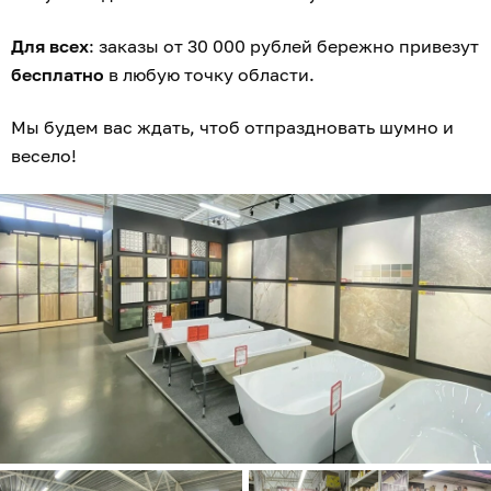
правилах его проведения, количестве призов или
выигрышей по результатам розыгрыша, сроках,
месте и порядке их получения уточняйте на сайте
tdstroitel.ru
.
Реклама. ООО «Клинкербуд», ОГРН 1083925027999
3 118
0+
компании и бизнес
на правах рекламы
13
0
2
0
1
2