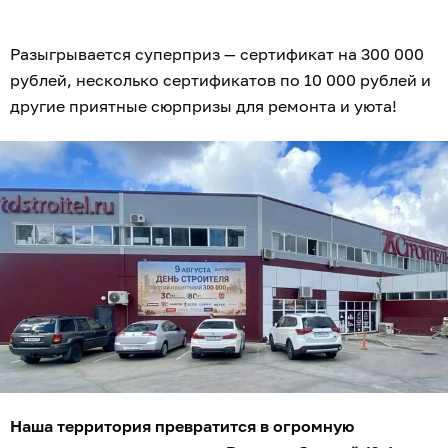
11:00
— официальный старт праздника.
12:00
— время для всей семьи: начнётся
детская
программа
с анимацией и аквагримом, а на сцене
зажгут музыканты
«Дискодяди»
.
14:00
— профессиональное состязание
в Конкурсе
Мастеров
.
15:00
— музыкальный драйв от группы «КТБ».
16:30
— последний шанс сдать заполненные
«Паспорта Мастера».
17:00
—
час икс на главной сцене
! Тот самый
грандиозный розыгрыш 300 000 рублей. Сразу после
него — раздача пяти утешительных, но очень