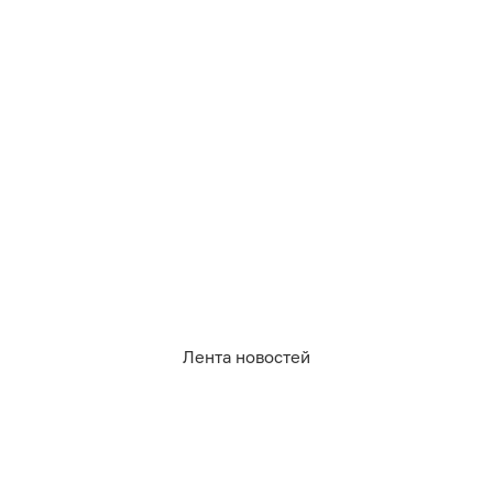
0
0
0
0
0
3
Лента новостей
05.08.2026
22:42
Михаил Баранов
Нет худа без добра: Тамара Глоба
назвала знак, которому в августе