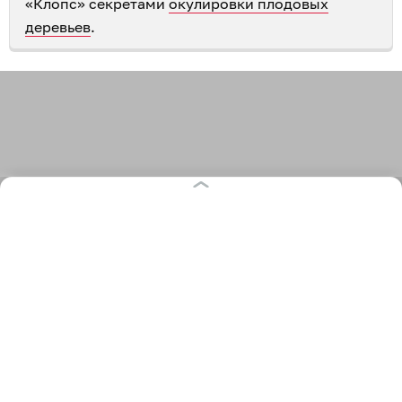
«Клопс» секретами
окулировки плодовых
деревьев
.
1 927
огород
сад