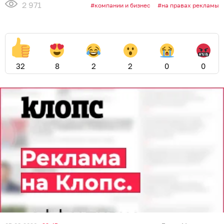
2 971
компании и бизнес
на правах рекламы
32
8
2
2
0
0