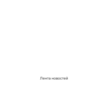
0
0
0
0
0
0
Лента новостей
РУБРИКИ
Афиша
Происшествия
Общество
Авто
Политика
Экономика