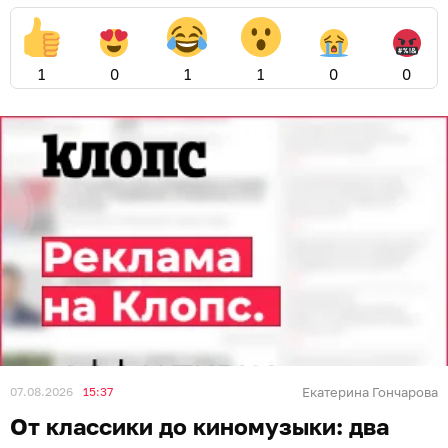
1
0
1
1
0
0
07.08.2026
15:37
Екатерина Гончарова
От классики до киномузыки: два