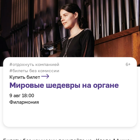
отдохнуть компанией
6+
#билеты без комиссии
Органистка Мария Гаврилюк.
Фото предоставлено организаторами
Купить билет
Мировые шедевры на органе
9 авг 18:00
Филармония