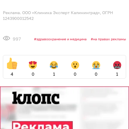
Реклама. ООО «Клиника Эксперт Калининград», ОГРН
1243900012542
997
здравоохранение и медицина
на правах рекламы
4
0
1
0
0
1