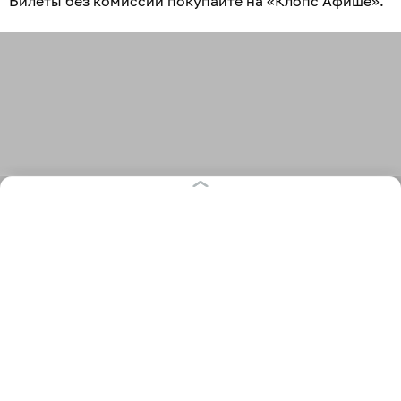
Билеты без комиссии покупайте на «Клопс Афише».
анонсы
музыка
отдохнуть компанией
97
6+
культурный отдых