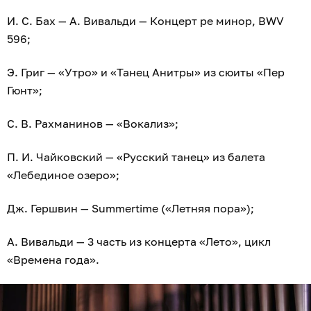
И. С. Бах — А. Вивальди — Концерт ре минор, BWV
596;
Э. Григ — «Утро» и «Танец Анитры» из сюиты «Пер
Гюнт»;
С. В. Рахманинов — «Вокализ»;
П. И. Чайковский — «Русский танец» из балета
«Лебединое озеро»;
Дж. Гершвин — Summertime («Летняя пора»);
А. Вивальди — 3 часть из концерта «Лето», цикл
«Времена года».