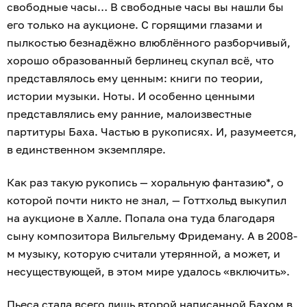
свободные часы… В свободные часы вы нашли бы
его только на аукционе. С горящими глазами и
пылкостью безнадёжно влюблённого разборчивый,
хорошо образованный берлинец скупал всё, что
представлялось ему ценным: книги по теории,
истории музыки. Ноты. И особенно ценными
представлялись ему ранние, малоизвестные
партитуры Баха. Частью в рукописях. И, разумеется,
в единственном экземпляре.
Как раз такую рукопись — хоральную фантазию*, о
которой почти никто не знал, — Готтхольд выкупил
на аукционе в Халле. Попала она туда благодаря
сыну композитора Вильгельму Фридеману. А в 2008-
м музыку, которую считали утерянной, а может, и
несуществующей, в этом мире удалось «включить».
Пьеса стала всего лишь второй написанной Бахом в