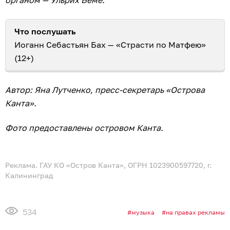
Что послушать
Иоганн Себастьян Бах — «Страсти по Матфею»
(12+)
Автор: Яна Лутченко, пресс-секретарь «Острова
Канта».
Фото предоставлены островом Канта.
Реклама. ГАУ КО «Остров Канта», ОГРН 1023900597720, г.
Калининград
534
музыка
на правах рекламы