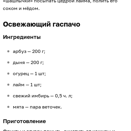
«шашлычки» посыпать цедрой лайма, полить его
соком и мёдом.
Освежающий гаспачо
Ингредиенты
арбуз — 200 г;
дыня — 200 г;
огурец — 1 шт;
лайм — 1 шт;
свежий имбирь — 0,5 ч. л;
мята — пара веточек.
Приготовление
Фрукты и огурец помыть, очистить от кожуры и