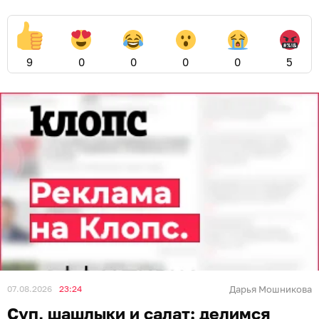
9
0
0
0
0
5
07.08.2026
23:24
Дарья Мошникова
Суп, шашлыки и салат: делимся