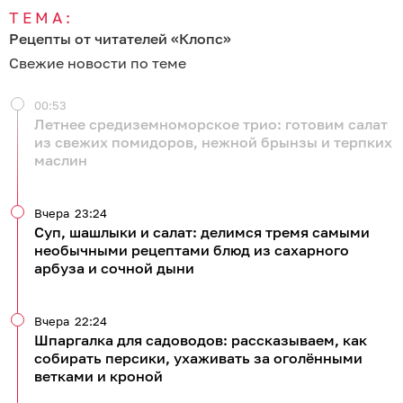
ТЕМА:
Рецепты от читателей «Клопс»
Свежие новости по теме
00:53
Летнее средиземноморское трио: готовим салат
из свежих помидоров, нежной брынзы и терпких
маслин
Вчера
23:24
Суп, шашлыки и салат: делимся тремя самыми
необычными рецептами блюд из сахарного
арбуза и сочной дыни
Вчера
22:24
Шпаргалка для садоводов: рассказываем, как
собирать персики, ухаживать за оголёнными
ветками и кроной