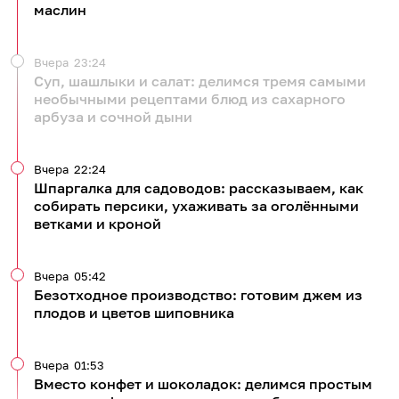
маслин
Вчера
23:24
Суп, шашлыки и салат: делимся тремя самыми
необычными рецептами блюд из сахарного
арбуза и сочной дыни
Вчера
22:24
Шпаргалка для садоводов: рассказываем, как
собирать персики, ухаживать за оголёнными
ветками и кроной
Вчера
05:42
Безотходное производство: готовим джем из
плодов и цветов шиповника
Вчера
01:53
Вместо конфет и шоколадок: делимся простым