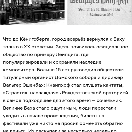
Что до Кёнигсберга, город всерьёз вернулся к Баху
только в XX столетии. Здесь появилось официальное
общество по примеру Лейпцига, где
популяризировали и сохраняли наследие
композитора. Больше 15 лет руководил обществом
титулярный органист Домского собора и дирижёр
Вальтер Эшенбах: Кнайпхоф стал слушать кантаты,
«Страсти», наслаждаясь Рождественской ораторией
в самое подходящее для этого время — сочельник.
Величие Баха стало ощутимым, люди перестали
уходить в начале произведения, билеты на
фестивали уже никто не просил обменять обратно
на деньги. Их раскупали за несколько недель до