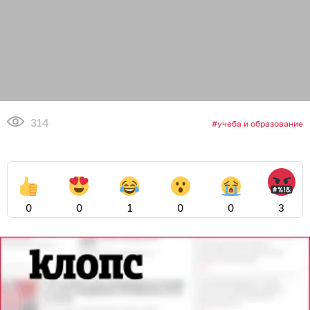
314
учеба и образование
0
0
1
0
0
3