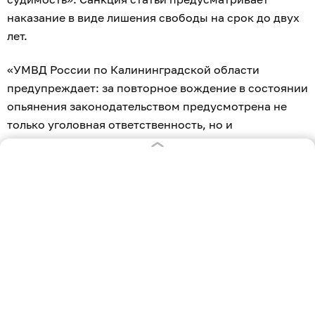
наказание в виде лишения свободы на срок до двух
лет.
«УМВД России по Калининградской области
предупреждает: за повторное вождение в состоянии
опьянения законодательством предусмотрена не
только уголовная ответственность, но и
конфискация транспортного средства в пользу
государства», — говорится в сообщении.
Президент РФ Владимир Путин подписал
закон, которым предлагается сократить
количество процессуальных документов при
освидетельствовании водителей
на
алкогольное опьянение
.