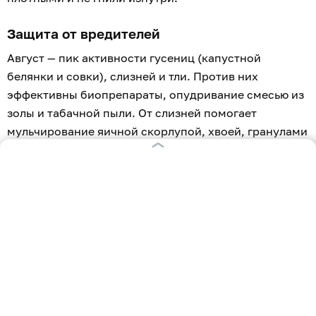
Защита от вредителей
Август — пик активности гусениц (капустной
белянки и совки), слизней и тли. Против них
эффективны биопрепараты, опудривание смесью из
золы и табачной пыли. От слизней помогает
мульчирование яичной скорлупой, хвоей, гранулами
на основе метальдегида или фосфата железа.
Окучивание и рыхление
К августу кочаны становятся тяжёлыми и могут
заваливаться набок. Привалите влажную землю к
кочерыжке до нижних листьев. Это придаст
устойчивость и стимулирует рост дополнительных
корешков. Аккуратно рыхлите верхний слой почвы
после поливов, чтобы не образовывалась корка.