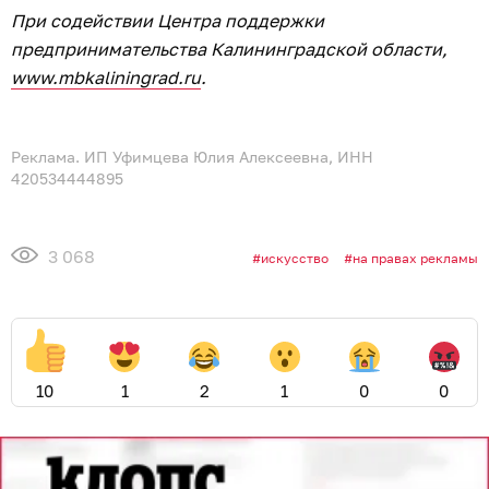
При содействии Центра поддержки
предпринимательства Калининградской области,
www.mbkaliningrad.ru
.
Реклама. ИП Уфимцева Юлия Алексеевна, ИНН
420534444895
3 068
искусство
на правах рекламы
10
1
2
1
0
0