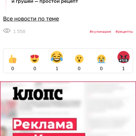
и грушей — простой рецепт
Все новости по теме
1 558
кулинария
рецепты
0
0
1
0
0
1