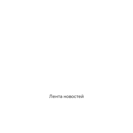
07.08.2026
17:49
Дамир Батыршин
На двоих калининградцев завели
уголовные дела за повторное
пьяное вождение
ПРОИСШЕСТВИЯ
Лента новостей