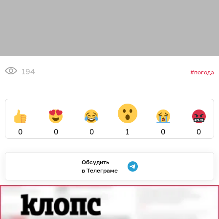
194
погода
0
0
0
1
0
0
Обсудить
в Телеграме