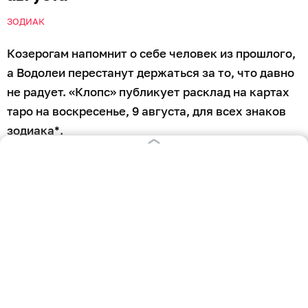
ЗОДИАК
Козерогам напомнит о себе человек из прошлого,
а Водолеи перестанут держаться за то, что давно
не радует. «Клопс» публикует расклад на картах
таро на воскресенье, 9 августа, для всех знаков
зодиака*.
*Помните, что расклады на таро — это не научно
доказанный прогноз, а лишь развлечение. Они не
несут в себе руководства к действию.
Овен
Карта — Паж Жезлов
Планы на воскресенье продержатся недолго.