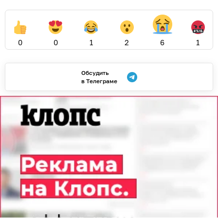
0
0
1
2
6
1
Обсудить
в Телеграме