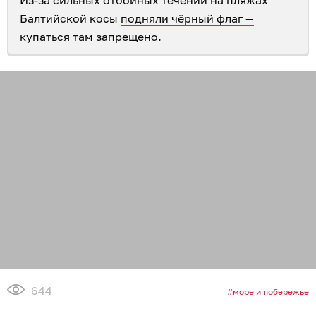
Из-за сильных отбойных течений на пляжах
Балтийской косы
подняли чёрный флаг —
купаться там запрещено
.
644
море и побережье