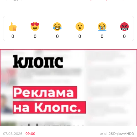
0
0
0
0
0
0
07.08.2026
09:00
erid: 2SDnjbwAHDD