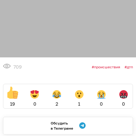
709
происшествия
дтп
19
0
2
1
0
0
Обсудить
в Телеграме