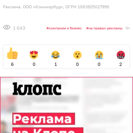
Реклама. ООО «Клинкербуд», ОГРН 1083925027999
1 643
0+
компании и бизнес
на правах рекламы
6
0
1
0
0
2