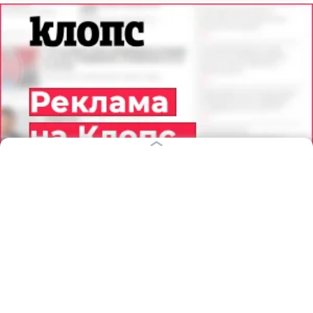
08.08.2026
13:25
Дамир Батыршин
Победивший в голосовании проект
благоустройства в Мамоново
забраковала госэкспертиза
КАЛИНИНГРАД