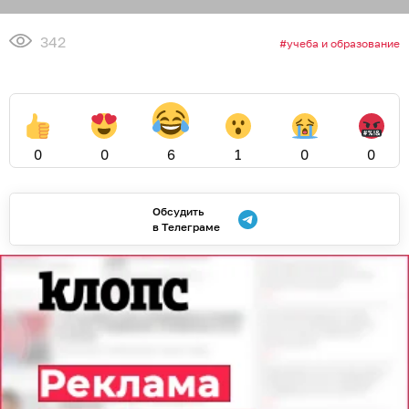
342
учеба и образование
0
0
6
1
0
0
Обсудить
в Телеграме