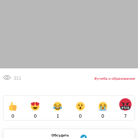
311
учеба и образование
0
0
1
0
0
7
Обсудить