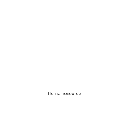
06.08.2026
15:44
София Сафронова
В Зеленоградске ищут котика-
путешественника по имени Чубайс
(фото)
КАЛИНИНГРАД
Лента новостей