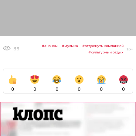
анонсы
музыка
отдохнуть компанией
86
16+
культурный отдых
0
0
0
0
0
0