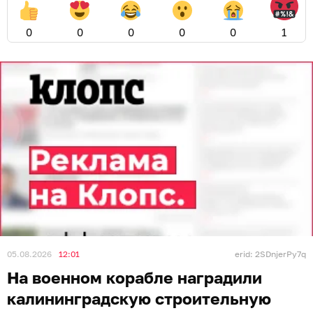
0
0
0
0
0
1
05.08.2026
12:01
erid: 2SDnjerPy7q
На военном корабле наградили
калининградскую строительную