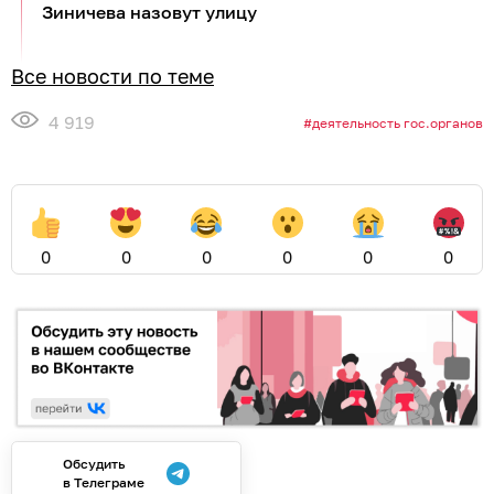
Зиничева назовут улицу
Все новости по теме
4 919
деятельность гос.органов
0
0
0
0
0
0
Обсудить
в Телеграме