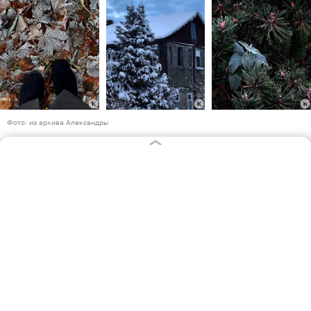
Фото: из архива Александры
Фотографировать всё вокруг
После окончательного переезда, а Саша и Дмитрий
уже планируют свадьбу, встал и вопрос поиска
работы. По диплому у девушки чисто техническая
профессия — «монтажник радиоэлектронной
аппаратуры и приборов». Но творческое начало
часто берёт вверх.