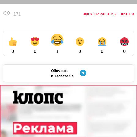
171
личные финансы
банки
0
0
1
0
0
0
Обсудить
в Телеграме