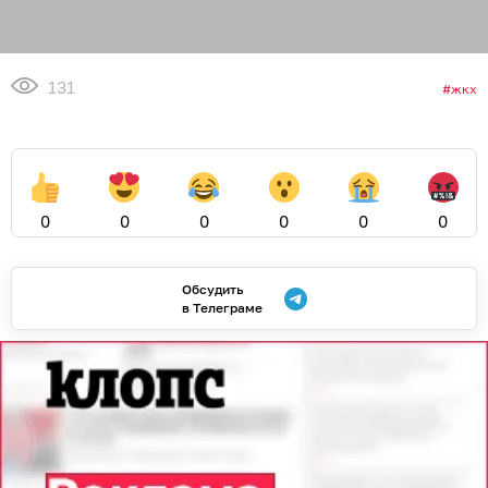
131
жкх
0
0
0
0
0
0
Обсудить
в Телеграме