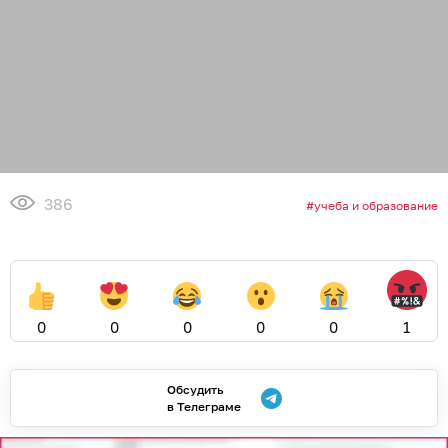
386
учеба и образование
0
0
0
0
0
1
Обсудить
в Телеграме