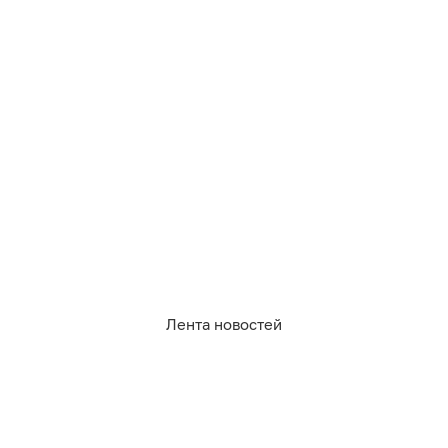
412
потребительский рынок
1
0
2
1
0
3
Обсудить
в Телеграме
Лента новостей