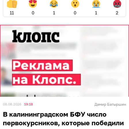
11
0
1
0
1
2
08.08.2026
19:18
Дамир Батыршин
В калининградском БФУ число
первокурсников, которые победили