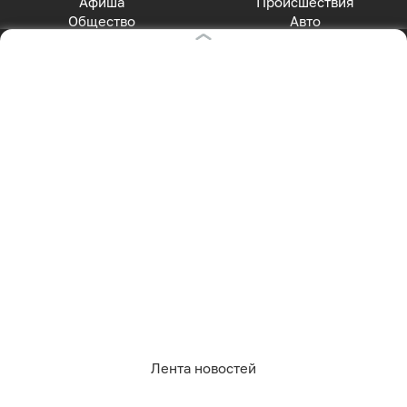
Афиша
Происшествия
Общество
Авто
Политика
Экономика
СПЕЦПРОЕКТЫ
Все спецпроекты
Партнерские спецпроекты
АФИША
Главная страница
Куда пойти сегодня
СОЦСЕТИ
Вконтакте
Telegram
MAX
Одноклассники
Лента новостей
Rutube
Дзен
Оставаясь на сайте, Вы даете согласие на