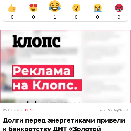
0
0
1
0
0
0
05.08.2026
13:43
erid: 2SDnjf3cazf
Долги перед энергетиками привели
к банкротству ДНТ «Золотой