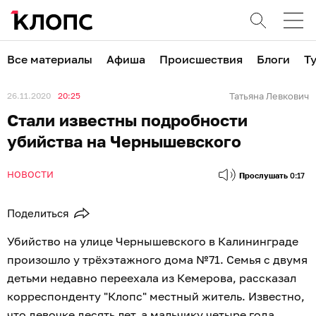
Все материалы
Афиша
Происшествия
Блоги
Т
26.11.2020
20:25
Татьяна Левкович
Стали известны подробности
убийства на Чернышевского
НОВОСТИ
Прослушать
0:17
Поделиться
Убийство на улице Чернышевского в Калининграде
произошло у трёхэтажного дома №71. Семья с двумя
детьми недавно переехала из Кемерова, рассказал
корреспонденту "Клопс" местный житель. Известно,
что девочке десять лет, а мальчику четыре года.