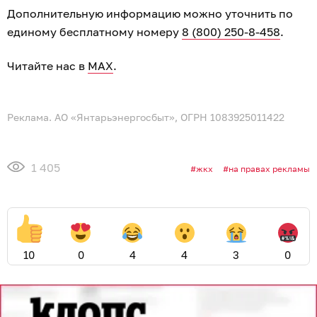
Дополнительную информацию можно уточнить по
единому бесплатному номеру
8 (800) 250-8-458
.
Читайте нас в
MAX
.
Реклама. АО «Янтарьэнергосбыт», ОГРН 1083925011422
1 405
жкх
на правах рекламы
10
0
4
4
3
0