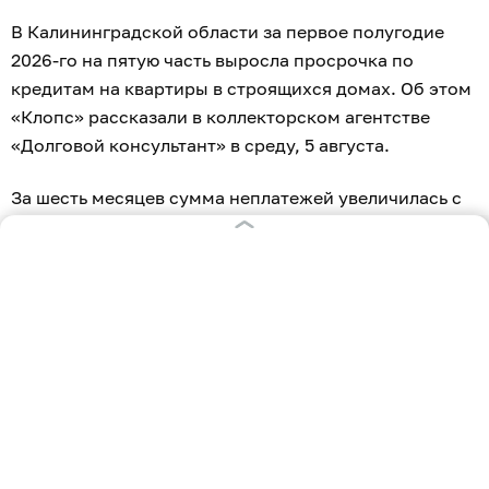
В Калининградской области за первое полугодие
2026-го на пятую часть выросла просрочка по
кредитам на квартиры в строящихся домах. Об этом
«Клопс» рассказали в коллекторском агентстве
«Долговой консультант» в среду, 5 августа.
За шесть месяцев сумма неплатежей увеличилась с
50 до 60 млн рублей, а их доля — с 0,17 до 0,21%.
Общий объём ипотеки на строящееся жильё за это
время сократился на 1% — до 29 млрд рублей.
В целом по России к началу июля заёмщики
просрочили выплаты на 21,5 млрд рублей — это на
15% больше, чем в начале года. Доля таких долгов
поднялась с 0,4 до 0,5%. В агентстве отмечают, что
сам показатель пока не выглядит критичным, но
беспокойство вызывает скорость его роста.