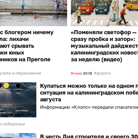
с блогером ничему
«Поменяли светофор —
ла: лихачи
сразу пробка и затор»:
ают срывать
музыкальный дайджест
вки юных
калининградских новос
ников на Преголе
за неделю (видео)
учеба и образование
дороги
Вчера
20:01
Купаться можно только на одном 
ситуация на калининградском поб
августа
Информацию «Клопс» передали спасатели
и побережье
В честь Дня строителя и своего 3