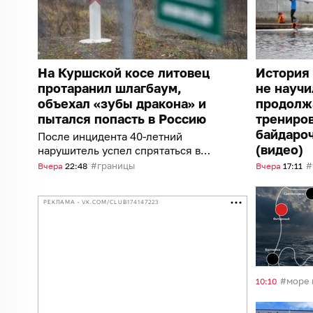
На Куршской косе литовец
История 
протаранил шлагбаум,
не научи
объехал «зубы дракона» и
продолж
пытался попасть в Россию
трениро
байдароч
После инцидента 40-летний
(видео)
нарушитель успел спрятаться в
лесу
границы
Вчера
22:48
Вчера
17:11
РЕКЛАМА • VK.COM/CLUB174147223
море 
10:10