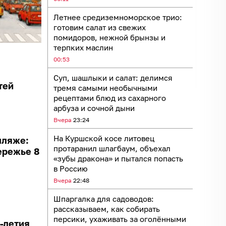
Летнее средиземноморское трио:
готовим салат из свежих
помидоров, нежной брынзы и
терпких маслин
00:53
Суп, шашлыки и салат: делимся
тей
тремя самыми необычными
рецептами блюд из сахарного
арбуза и сочной дыни
Вчера
23:24
На Куршской косе литовец
пляже:
протаранил шлагбаум, объехал
ережье 8
«зубы дракона» и пытался попасть
в Россию
Вчера
22:48
Шпаргалка для садоводов:
рассказываем, как собирать
персики, ухаживать за оголёнными
0-летия