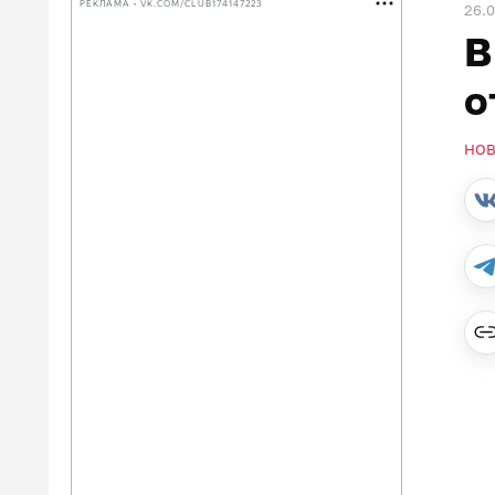
РЕКЛАМА • VK.COM/CLUB174147223
26.
В
о
НО