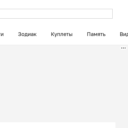
ти
Зодиак
Куплеты
Память
Ви