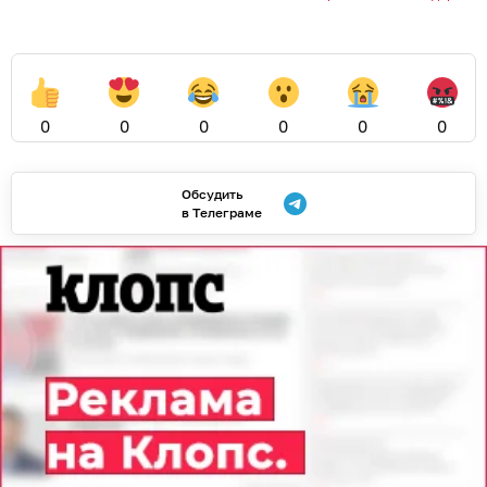
0
0
0
0
0
0
Обсудить
в Телеграме