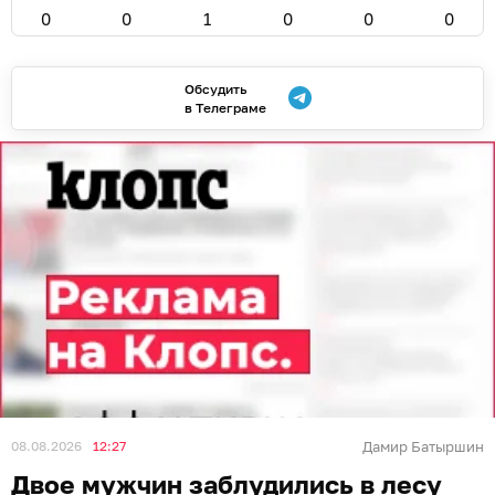
0
0
1
0
0
0
Обсудить
в Телеграме
08.08.2026
12:27
Дамир Батыршин
Двое мужчин заблудились в лесу