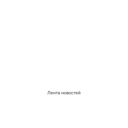
508
происшествия
2
0
3
1
0
0
Обсудить
в Телеграме
Лента новостей