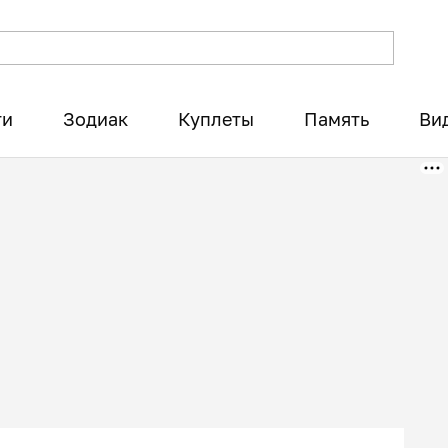
ти
Зодиак
Куплеты
Память
Ви