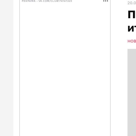
РЕКЛАМА • VK.COM/CLUB174147223
20.0
П
и
НО