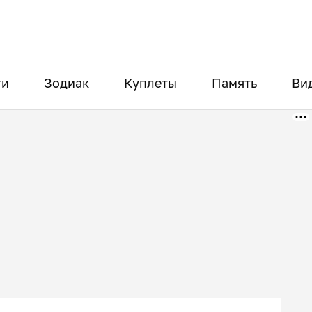
ти
Зодиак
Куплеты
Память
Ви