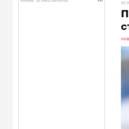
РЕКЛАМА • VK.COM/CLUB174147223
20.0
П
с
НО