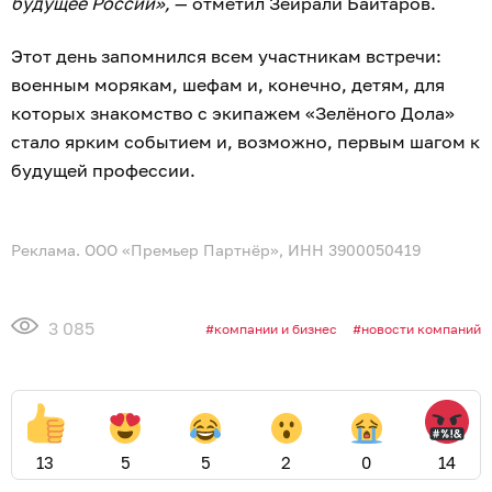
будущее России»,
— отметил Зейрали Байтаров.
Этот день запомнился всем участникам встречи:
военным морякам, шефам и, конечно, детям, для
которых знакомство с экипажем «Зелёного Дола»
стало ярким событием и, возможно, первым шагом к
будущей профессии.
Реклама. ООО «Премьер Партнёр», ИНН 3900050419
3 085
компании и бизнес
новости компаний
13
5
5
2
0
14