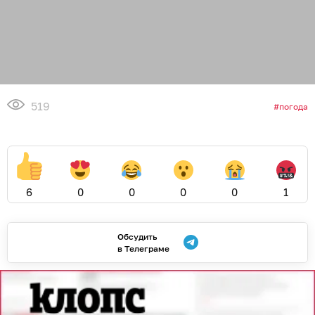
519
погода
6
0
0
0
0
1
Обсудить
в Телеграме