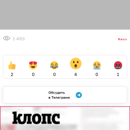
1 493
жкх
2
0
0
4
0
1
Обсудить
в Телеграме