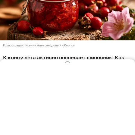
Иллюстрация: Ксения Александрова / «Клопс»
К концу лета активно поспевает шиповник. Как
правило, его сушат и добавляют в чай, однако это
не единственный способ обработки ягод. Не
многие знают, что из них получается сладкое и
ароматное лакомство. Более того, усилить и
разнообразить его вкус можно с помощью
бутонов и цветов этого дерева. Как
самостоятельно сделать джем из ягод и цветов
шиповника, узнал «Клопс».