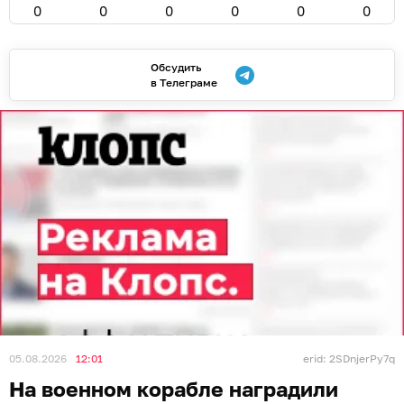
0
0
0
0
0
0
Обсудить
в Телеграме
05.08.2026
12:01
erid: 2SDnjerPy7q
На военном корабле наградили