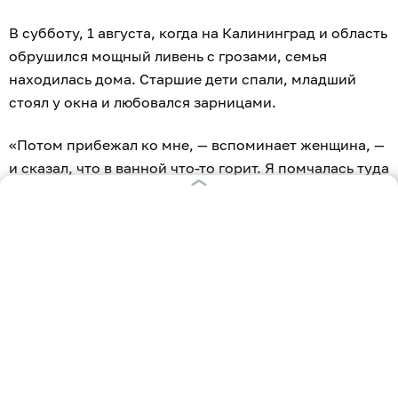
В субботу, 1 августа, когда на Калининград и область
обрушился мощный ливень с грозами, семья
находилась дома. Старшие дети спали, младший
стоял у окна и любовался зарницами.
«Потом прибежал ко мне, — вспоминает женщина, —
и сказал, что в ванной что-то горит. Я помчалась туда
и ужаснулась: от одной из молний полыхнула
крыша, языки пламени распространились по
стенам.
Пыталась погасить, но — без толку. Быстро подняла
детей. Мы выбежали на улицу. Ночь была тёплой —
дети в трусиках, я в пижаме. Вызвали пожарных,
сели в машину и поехали к родителям, которые
живут в этом же посёлке».