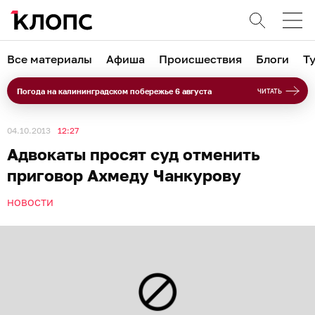
Все материалы
Афиша
Происшествия
Блоги
Т
Погода на калининградском побережье 6 августа
ЧИТАТЬ
04.10.2013
12:27
Адвокаты просят суд отменить
приговор Ахмеду Чанкурову
НОВОСТИ