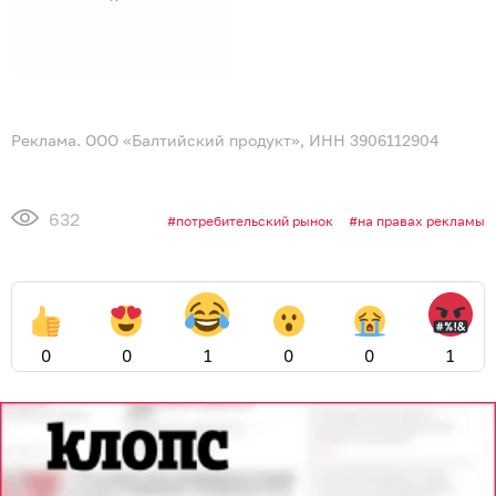
Реклама. ООО «Балтийский продукт», ИНН 3906112904
632
потребительский рынок
на правах рекламы
0
0
1
0
0
1