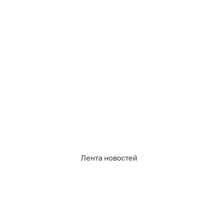
в Телеграме
РУБРИКИ
Лента новостей
Афиша
Происшествия
Общество
Авто
Политика
Экономика
СПЕЦПРОЕКТЫ