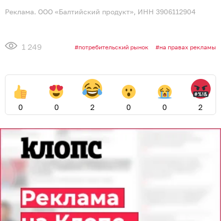
Реклама. ООО «Балтийский продукт», ИНН 3906112904
1 249
потребительский рынок
на правах рекламы
0
0
2
0
0
2