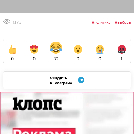
875
политика
выборы
0
0
32
0
0
1
Обсудить
в Телеграме