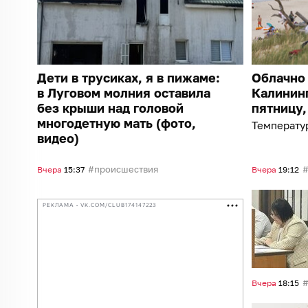
Дети в трусиках, я в пижаме:
Облачно 
в Луговом молния оставила
Калининг
без крыши над головой
пятницу,
многодетную мать (фото,
Температур
видео)
происшествия
Вчера
15:37
Вчера
19:12
РЕКЛАМА • VK.COM/CLUB174147223
Вчера
18:15