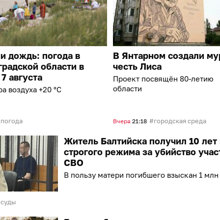
и дождь: погода в
В Янтарном создали му
радской области в
честь Лиса
 7 августа
Проект посвящён 80-летию
области
а воздуха +20 °C
погода
городская среда
Вчера
21:18
Житель Балтийска получил 10 лет
строгого режима за убийство учас
СВО
В пользу матери погибшего взыскан 1 млн
суды