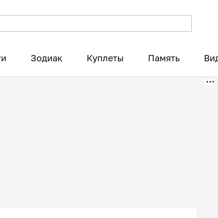
ти
Зодиак
Куплеты
Память
Ви