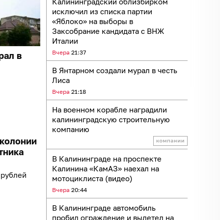
Калининградский облизбирком
исключил из списка партии
«Яблоко» на выборы в
Заксобрание кандидата с ВНЖ
Италии
Вчера
21:37
рал в
В Янтарном создали мурал в честь
Лиса
Вчера
21:18
На военном корабле наградили
калининградскую строительную
компанию
 колонии
тника
В Калининграде на проспекте
Калинина «КамАЗ» наехал на
 рублей
мотоциклиста (видео)
Вчера
20:44
В Калининграде автомобиль
пробил ограждение и вылетел на