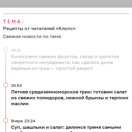
ТЕМА:
Рецепты от читателей «Клопс»
Свежие новости по теме
06:11
Килограмм свежих фруктов, сахар и щепотка
секретного ингредиента: как сделать дома
варенье из груш — простой рецепт
00:53
Летнее средиземноморское трио: готовим салат
из свежих помидоров, нежной брынзы и терпких
маслин
Вчера
23:24
Суп, шашлыки и салат: делимся тремя самыми