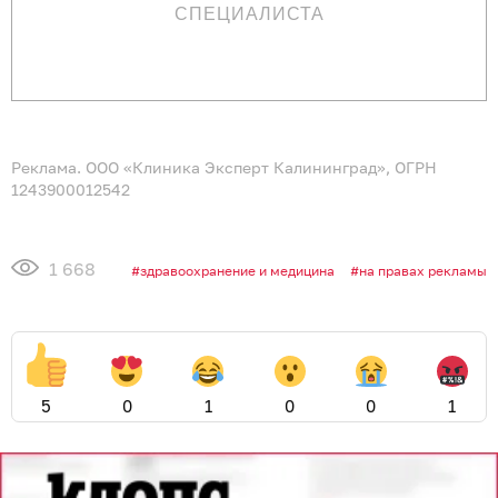
СПЕЦИАЛИСТА
Реклама. ООО «Клиника Эксперт Калининград», ОГРН
1243900012542
1 668
здравоохранение и медицина
на правах рекламы
5
0
1
0
0
1