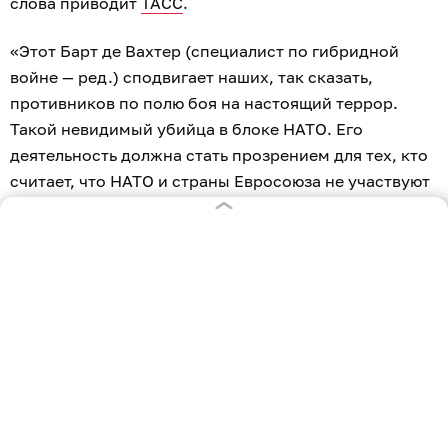
слова приводит
ТАСС
.
«Этот Барт де Вахтер (специалист по гибридной
войне — ред.) сподвигает наших, так сказать,
противников по полю боя на настоящий террор.
Такой невидимый убийца в блоке НАТО. Его
деятельность должна стать прозрением для тех, кто
считает, что НАТО и страны Евросоюза не участвуют
в противостоянии с Российской Федерацией. Нет,
они участвуют видимо и невидимо, поставляя
вооружение на Украину, сосредотачивая все свои
усилия на всех пакетах санкций, которые
принимаются против России, в частности
Калининградской области. Ленинградская область
для них — особый участок.
Они хотят вывести [из строя] морские
порты для того, чтобы, так сказать,