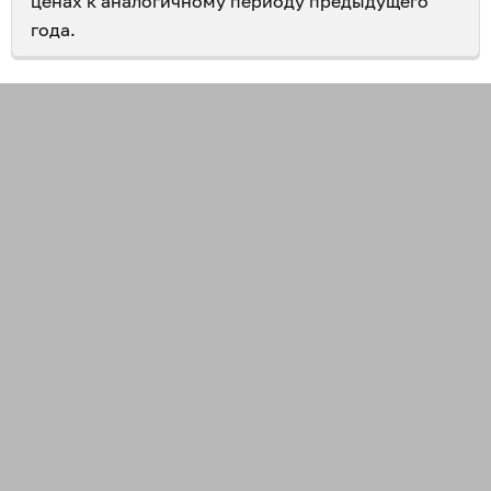
ценах к аналогичному периоду предыдущего
года.