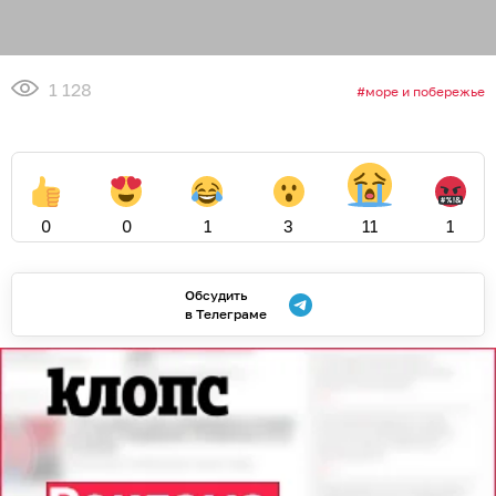
1 128
море и побережье
0
0
1
3
11
1
Обсудить
в Телеграме