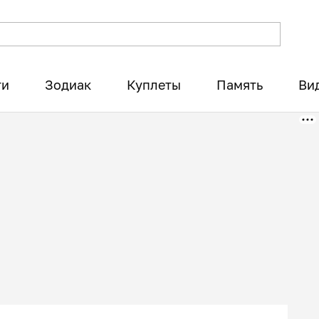
ти
Зодиак
Куплеты
Память
Ви