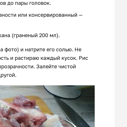
ов до пары головок.
овности или консервированный —
кана (граненый 200 мл).
 фото) и натрите его солью. Не
рсть и растираю каждый кусок. Рис
 прозрачности. Залейте чистой
другой.