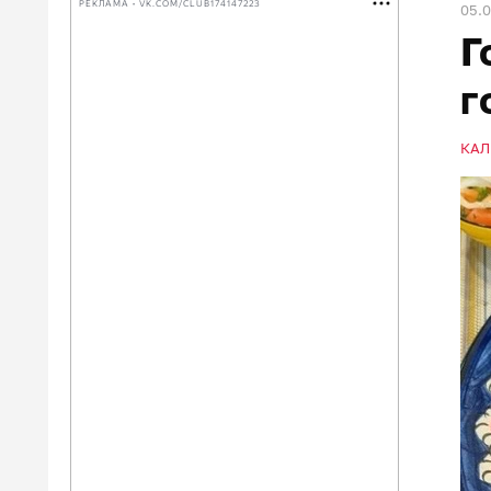
РЕКЛАМА • VK.COM/CLUB174147223
05.
Г
г
КАЛ