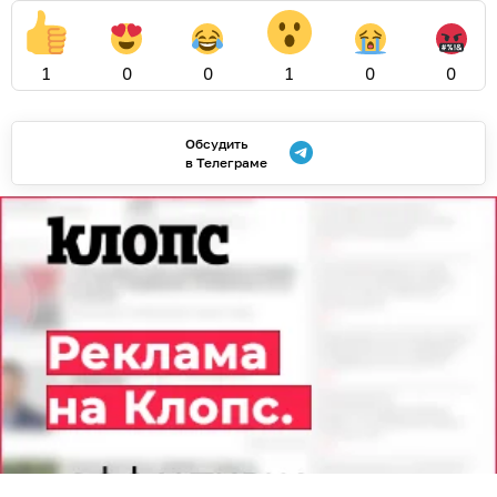
1
0
0
1
0
0
Обсудить
в Телеграме