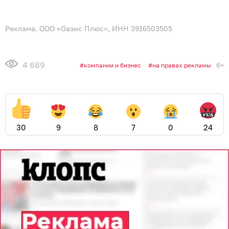
Реклама. ООО «Оазис Плюс», ИНН 3916503505
4 689
6+
компании и бизнес
на правах рекламы
30
9
8
7
0
24