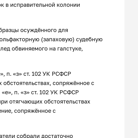
к в исправительной колонии
бразцы осуждённого для
 ольфакторную (запаховую) судебную
лед обвиняемого на галстуке,
, п. «з» ст. 102 УК РСФСР
 обстоятельствах, сопряжённое с
. «е», п. «з» ст. 102 УК РСФСР
ри отягчающих обстоятельствах
ение, сопряжённое с
атели собрали достаточно