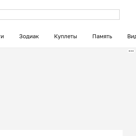
ти
Зодиак
Куплеты
Память
Ви