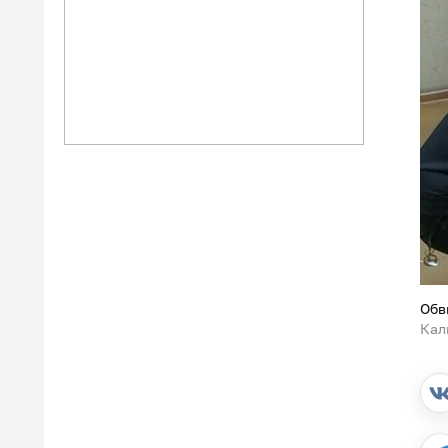
Обв
Кал