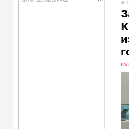
РЕКЛАМА • VK.COM/CLUB174147223
30.1
З
К
и
г
КАЛ