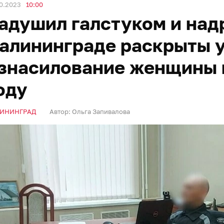
0.2023
10:00
адушил галстуком и надр
алининграде раскрыты у
знасилование женщины и
оду
ИНИНГРАД
Автор:
Ольга Запивалова