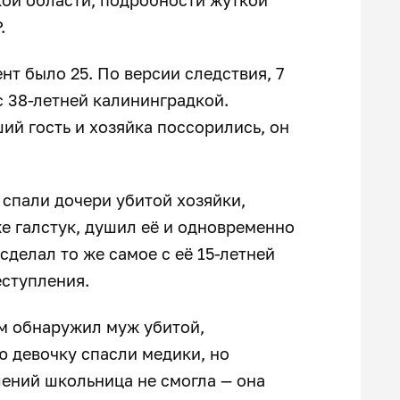
Р.
нт было 25. По версии следствия, 7
 38-летней калининградкой.
й гость и хозяйка поссорились, он
 спали дочери убитой хозяйки,
же галстук, душил её и одновременно
сделал то же самое с её 15-летней
еступления.
ом обнаружил муж убитой,
 девочку спасли медики, но
лений школьница не смогла — она