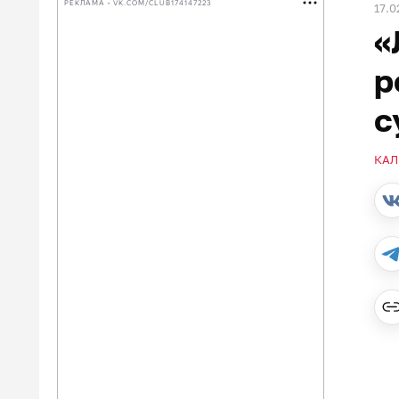
РЕКЛАМА • VK.COM/CLUB174147223
17.0
«
р
с
КАЛ