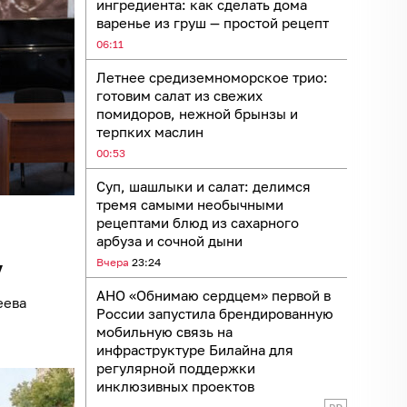
ингредиента: как сделать дома
варенье из груш — простой рецепт
06:11
Летнее средиземноморское трио:
готовим салат из свежих
помидоров, нежной брынзы и
терпких маслин
00:53
Суп, шашлыки и салат: делимся
тремя самыми необычными
рецептами блюд из сахарного
арбуза и сочной дыни
Вчера
23:24
у
АНО «Обнимаю сердцем» первой в
еева
России запустила брендированную
мобильную связь на
инфраструктуре Билайна для
регулярной поддержки
инклюзивных проектов