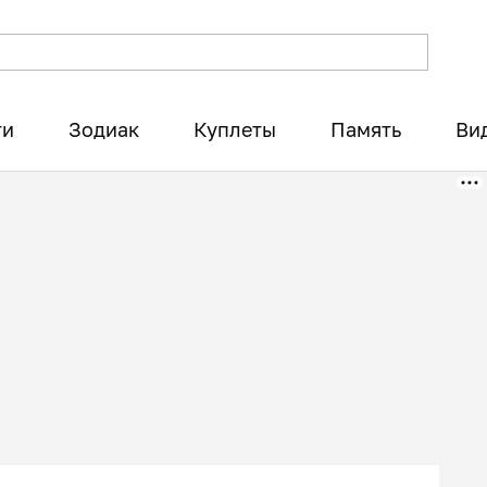
ти
Зодиак
Куплеты
Память
Ви