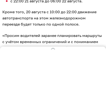
с 22:00 21 августа до 06:00 22 августа.
Кроме того, 20 августа с 10:00 до 22:00 движение
автотранспорта на этом железнодорожном
переезде будет только по одной полосе.
«Просим водителей заранее планировать маршруты
с учётом временных ограничений и с пониманием
отнестись к вынужденным неудобствам», —
отметили в администрации Калининграда.
Строительство новой дороги Калининград —
Холмогоровка оценили чуть более чем
в 700
млн рублей
.