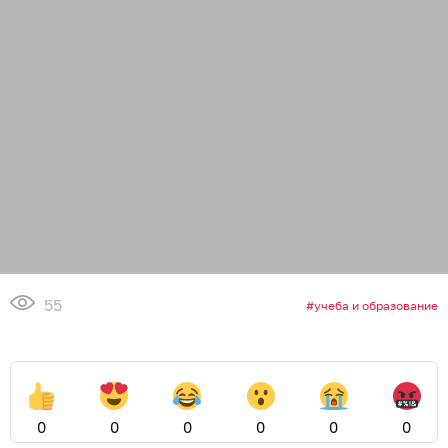
55
учеба и образование
0
0
0
0
0
0