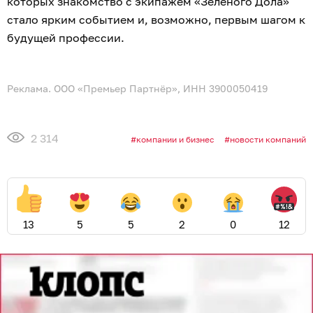
которых знакомство с экипажем «Зелёного Дола»
стало ярким событием и, возможно, первым шагом к
будущей профессии.
Реклама. ООО «Премьер Партнёр», ИНН 3900050419
2 314
компании и бизнес
новости компаний
13
5
5
2
0
12