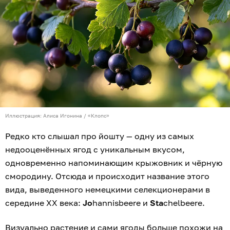
Иллюстрация: Алиса Игонина / «Клопс»
Редко кто слышал про йошту — одну из самых
недооценённых ягод с уникальным вкусом,
одновременно напоминающим крыжовник и чёрную
смородину. Отсюда и происходит название этого
вида, выведенного немецкими селекционерами в
середине XX века:
Jo
hannisbeere и
Sta
chelbeere.
Визуально растение и сами ягоды больше похожи на