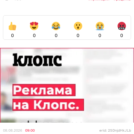
0
0
0
0
0
0
08.08.2026
09:00
erid: 2SDnjdHkJLb