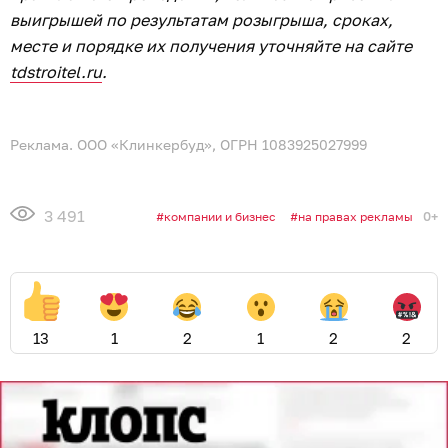
выигрышей по результатам розыгрыша, сроках,
месте и порядке их получения уточняйте на сайте
tdstroitel.ru
.
Реклама. ООО «Клинкербуд», ОГРН 1083925027999
3 491
0+
компании и бизнес
на правах рекламы
13
1
2
1
2
2