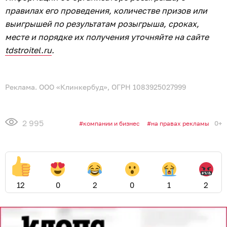
правилах его проведения, количестве призов или
выигрышей по результатам розыгрыша, сроках,
месте и порядке их получения уточняйте на сайте
tdstroitel.ru
.
Реклама. ООО «Клинкербуд», ОГРН 1083925027999
2 995
0+
компании и бизнес
на правах рекламы
12
0
2
0
1
2