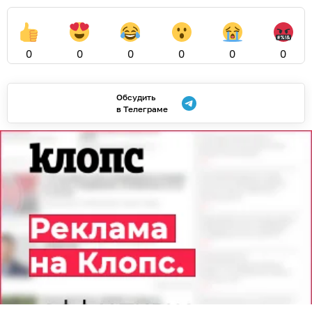
0
0
0
0
0
0
Обсудить
в Телеграме