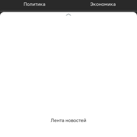
маслин
Все новости по теме
4 262
кулинария
рецепты
2
0
2
0
0
0
Лента новостей
Оставаясь на сайте, Вы даете согласие на
использование cookies, которые мы используем