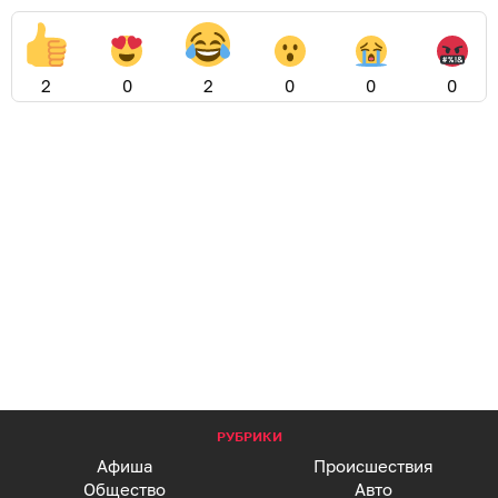
03:09
Дети и внуки не могли оторваться и просили
добавку: делимся простым рецептом варенья из
алычи
Вчера
23:47
Рассыпчатая крупа, специи и нежное мясо:
рассказываем, как приготовить гречку по-
купечески без лишних хлопот
Вчера
06:11
Килограмм свежих фруктов, сахар и щепотка
секретного ингредиента: как сделать дома
варенье из груш — простой рецепт
Вчера
00:53
Летнее средиземноморское трио: готовим салат
из свежих помидоров, нежной брынзы и терпких