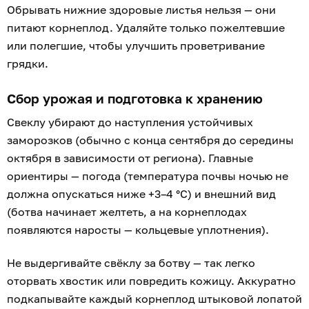
Срежьте ножом или секатором ботву, оставляя
черешки длиной 1–1,5 см (не выкручивайте и не
обрывайте руками, не режьте под самый корень).
Центральную точку роста повреждать нельзя.
Отрежьте тонкий хвостик или оставьте его
нетронутым, если он длинный. Отбракуйте
повреждённые, треснутые или подгнившие
экземпляры — их лучше сразу пустить на
переработку.
Что делать с опустевшей грядкой
Удалите всю ботву, сорняки и растительный мусор,
особенно если на листьях были признаки болезней,
например, церкоспороза. Такую ботву лучше сжечь
или выбросить, а не класть в компост.