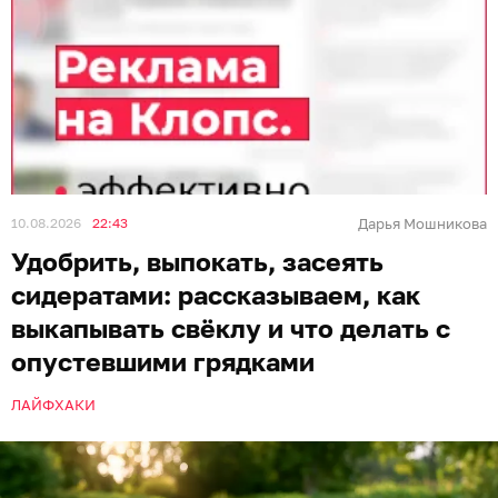
Иллюстрация: Алиса Игонина / «Клопс»
Уход за свёклой в августе вступает в
завершающую фазу, так как корнеплоды активно
набирают массу. Главные задачи садовода в этот
период — помочь им вызреть, защитить от
болезней, а также подготовить к правильной
уборке и хранению. Полезной инструкцией с
«Клопс» поделились опытные агрономы.
Уход за корнеплодами и грядкой
Во второй половине августа или начале сентября
полив полностью прекращают. Это необходимо,
чтобы корнеплоды стали слаще, накопили полезные