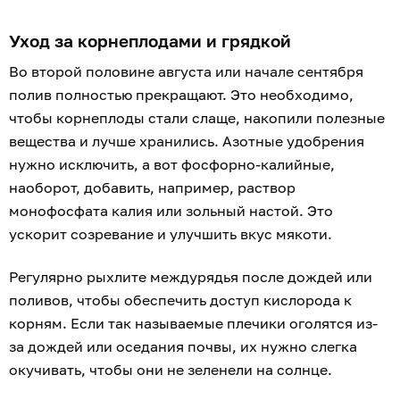
Свеклу убирают до наступления устойчивых
заморозков (обычно с конца сентября до середины
октября в зависимости от региона). Главные
ориентиры — погода (температура почвы ночью не
должна опускаться ниже +3–4 °C) и внешний вид
(ботва начинает желтеть, а на корнеплодах
появляются наросты — кольцевые уплотнения).
Не выдергивайте свёклу за ботву — так легко
оторвать хвостик или повредить кожицу. Аккуратно
подкапывайте каждый корнеплод штыковой лопатой
и о
сторожно стряхните землю (не стучите
корнеплодами друг о друга, чтобы не повредить их).
Оставьте выкопанную свёклу прямо на грядке на
несколько часов подсохнуть на солнце. Если идут
дожди, разложите её под навесом в один слой.