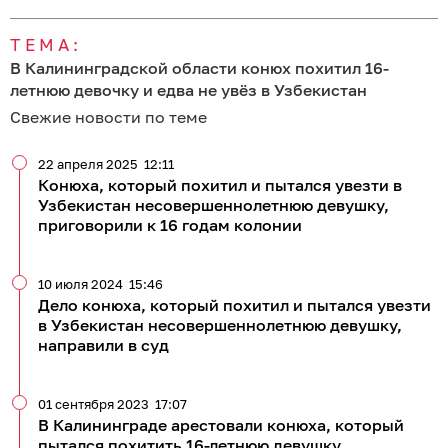
31 августа 2023
14:38
Конюха, которого подозревают в похищении 16-
летней калининградки, поместили в изолятор
временного содержания
Все новости по теме
56 060
криминал
28
8
28
27
15
347