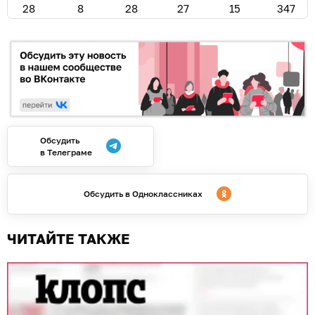
10.08.2026
22:43
Дарья Мошникова
Удобрить, выпокать, засеять
сидератами: рассказываем, как
выкапывать свёклу и что делать с
опустевшими грядками
ЛАЙФХАКИ