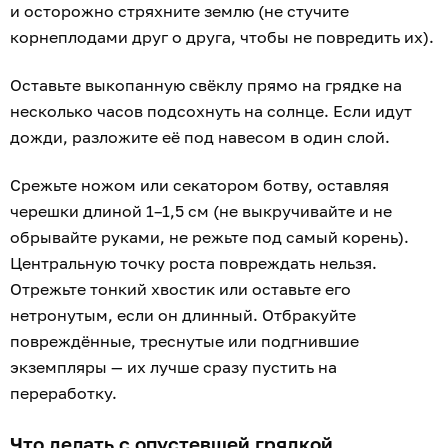
Сразу после уборки свёклы освободившуюся землю
полезно засеять сидератами (горчица, фацелия,
овес). Они оздоравливают почву, подавляют рост
сорняков и насыщают её органикой перед осенней
перекопкой.
Если сидераты не высеваются, проведите глубокое
перекапывание почвы с одновременным внесением
фосфорно-калийных удобрений и органики, чтобы
подготовить грядку к следующему сезону.
«Клопс» также узнал, как по ботве понять, что
пора копать репчатый лук, и как правильно
просушить урожай
.