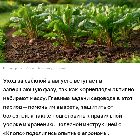
вещества и лучше хранились. Азотные удобрения
нужно исключить, а вот фосфорно-калийные,
наоборот, добавить, например, раствор
монофосфата калия или зольный настой. Это
ускорит созревание и улучшить вкус мякоти.
Регулярно рыхлите междурядья после дождей или
поливов, чтобы обеспечить доступ кислорода к
корням. Если так называемые плечики оголятся из-
за дождей или оседания почвы, их нужно слегка
окучивать, чтобы они не зеленели на солнце.
Обрывать нижние здоровые листья нельзя — они
питают корнеплод. Удаляйте только пожелтевшие
или полегшие, чтобы улучшить проветривание
грядки.
Сбор урожая и подготовка к хранению