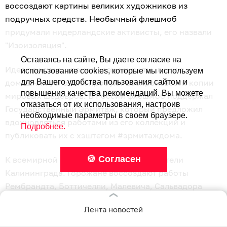
воссоздают картины великих художников из
подручных средств. Необычный флешмоб
придумали нидерландские активисты, его назвали
"Изоизоляция".
Оставаясь на сайте, Вы даете согласие на
Идея простая — пока музеи закрыты, люди в
использование cookies, которые мы используем
домашних условиях пробуют воспроизвести копии
для Вашего удобства пользования сайтом и
повышения качества рекомендаций. Вы можете
мировых шедевров. В России флешмоб поддержал
отказаться от их использования, настроив
Государственный Эрмитаж, который предложил
необходимые параметры в своем браузере.
вдохновляться работами из его коллекций и
Подробнее.
публиковать их с хэштегом #эрмитаждома.
🍪 Согласен
К всемирной акции подключились и жители
Калининграда. Горожане воссоздают работы
Рембрандта, Боттичелли, Малевича, Сальвадора
Дали и других художников. Материалы при этом
Лента новостей
используются самые разные — от покрывал и
плюшевых игрушек до колготок, иголок, ваты и