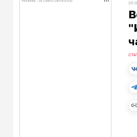
РЕКЛАМА • VK.COM/CLUB174147223
20.0
В
"
ч
СТА