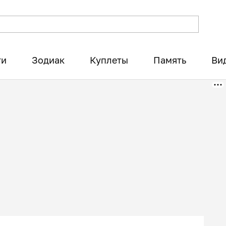
ти
Зодиак
Куплеты
Память
Ви