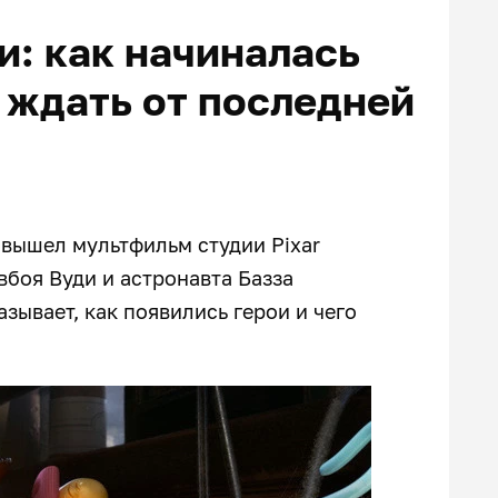
и: как начиналась
 ждать от последней
т вышел мультфильм студии Pixar
вбоя Вуди и астронавта Базза
азывает, как появились герои и чего