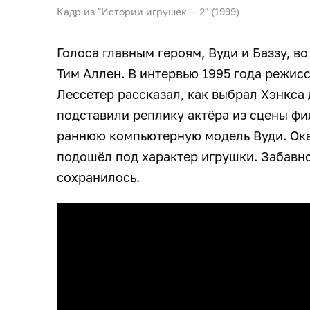
Кадр из "Истории игрушек — 2" (1999)
Голоса главным героям, Вуди и Баззу, в
Тим Аллен. В интервью 1995 года режис
Лессетер
рассказал
, как выбрал Хэнкса
подставили реплику актёра из сцены фил
раннюю компьютерную модель Вуди. Ока
подошёл под характер игрушки. Забавн
сохранилось.