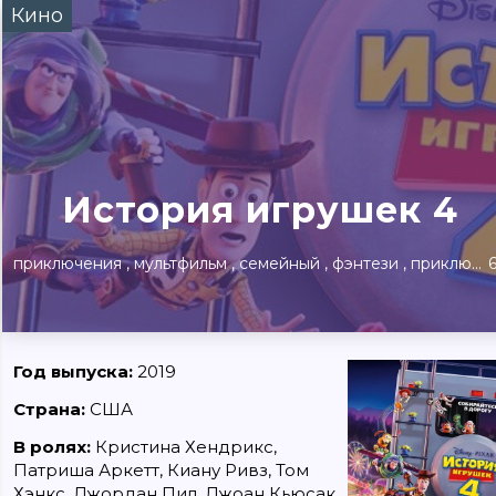
Кино
Сегодня
Завтра
Выходны
#билеты без комиссии
Событиям
Концерты
Театр
Детям
Выставки
История игрушек 4
приключения
мультфильм
семейный
фэнтези
приключение
Год выпуска:
2019
Страна:
США
В ролях:
Кристина Хендрикс,
Патриша Аркетт, Киану Ривз, Том
Хэнкс, Джордан Пил, Джоан Кьюсак,