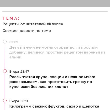
ТЕМА:
Рецепты от читателей «Клопс»
Свежие новости по теме
03:09
Дети и внуки не могли оторваться и просили
добавку: делимся простым рецептом варенья из
алычи
Вчера
23:47
Рассыпчатая крупа, специи и нежное мясо:
рассказываем, как приготовить гречку по-
купечески без лишних хлопот
Вчера
06:11
Килограмм свежих фруктов, сахар и щепотка