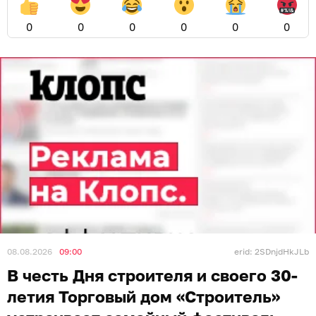
0
0
0
0
0
0
08.08.2026
09:00
erid: 2SDnjdHkJLb
В честь Дня строителя и своего 30-
летия Торговый дом «Строитель»