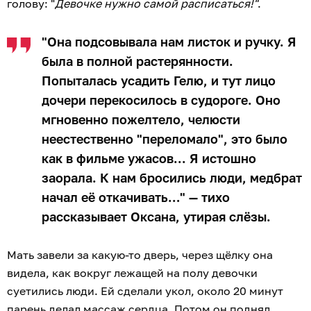
голову: "
Девочке нужно самой расписаться!"
.
"Она подсовывала нам листок и ручку. Я
была в полной растерянности.
Попыталась усадить Гелю, и тут лицо
дочери перекосилось в судороге. Оно
мгновенно пожелтело, челюсти
неестественно "переломало", это было
как в фильме ужасов... Я истошно
заорала. К нам бросились люди, медбрат
начал её откачивать…" — тихо
рассказывает Оксана, утирая слёзы.
Мать завели за какую-то дверь, через щёлку она
видела, как вокруг лежащей на полу девочки
суетились люди. Ей сделали укол, около 20 минут
парень делал массаж сердца. Потом он поднял