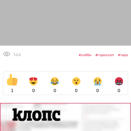
744
хобби
гороскоп
таро
1
0
0
0
0
0