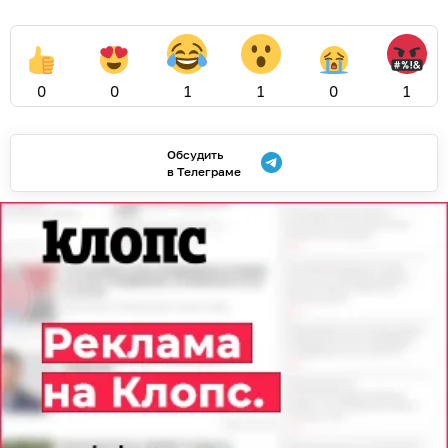
0
0
1
1
0
1
Обсудить
в Телеграме