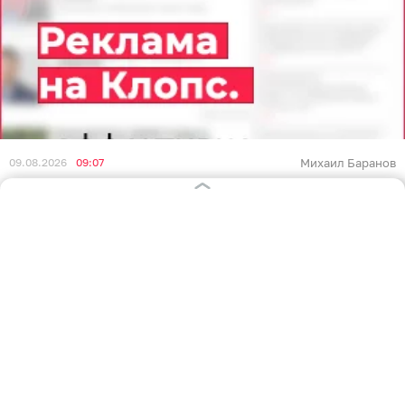
09.08.2026
09:07
Михаил Баранов
Из куртки — обратно в футболку:
прогноз погоды в Калининграде и
области на воскресенье
КАЛИНИНГРАД
В воскресенье, 9 августа, после холодной ночи в
регионе будет тепло, солнечно и по-летнему
спокойно. Об этом пишут авторы
телеграм-канала
«Погода и метеоявления в Калининградской