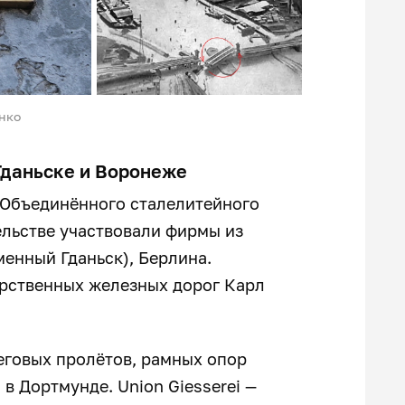
нко
 Гданьске и Воронеже
 Объединённого сталелитейного
тельстве участвовали фирмы из
менный Гданьск), Берлина.
арственных железных дорог Карл
еговых пролётов, рамных опор
в Дортмунде. Union Giesserei —