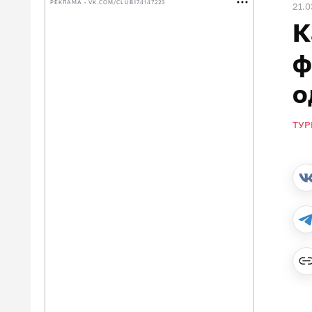
РЕКЛАМА • VK.COM/CLUB174147223
21.0
К
ф
о
ТУР