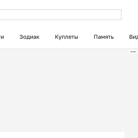
ти
Зодиак
Куплеты
Память
Ви