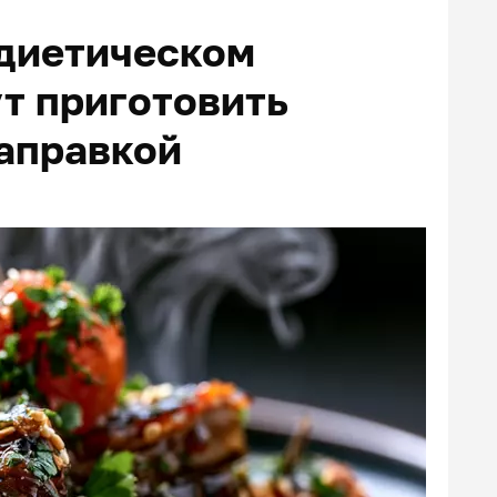
 диетическом
ут приготовить
заправкой