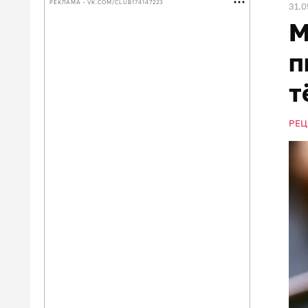
РЕКЛАМА • VK.COM/CLUB174147223
31.0
М
п
т
РЕЦ