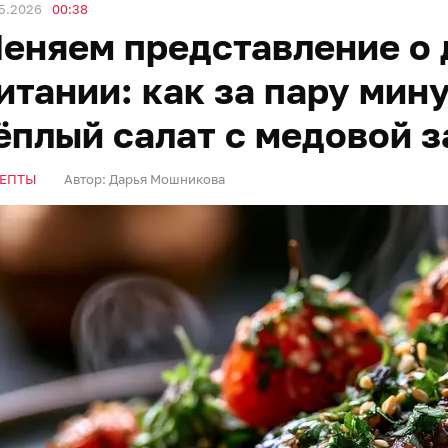
5.2026
00:38
еняем представление о
итании: как за пару мин
ёплый салат с медовой 
ЕПТЫ
Автор:
Дарья Мошникова