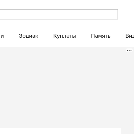
ти
Зодиак
Куплеты
Память
Ви