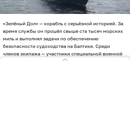
«Зелёный Дол» — корабль с серьёзной историей. За
время службы он прошёл свыше ста тысяч морских
миль и выполнял задачи по обеспечению
безопасности судоходства на Балтике. Среди
членов экипажа — участники специальной военной
операции, удостоенные боевых наград.
Торжественную церемонию открыл заместитель
командира соединения ракетных кораблей по
военно-политической работе капитан 2-го ранга
Евгений. Он поблагодарил гостей за поддержку
соединения и экипажа «Зелёного Дола».
За помощь личному составу генеральному
директору компании «Акфен» Зейрали