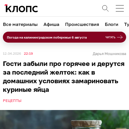
Все материалы
Афиша
Происшествия
Блоги
Т
Погода на калининградском побережье 6 августа
ЧИТАТЬ
12.04.2026
22:19
Дарья Мошникова
Гости забыли про горячее и дерутся
за последний желток: как в
домашних условиях замариновать
куриные яйца
РЕЦЕПТЫ