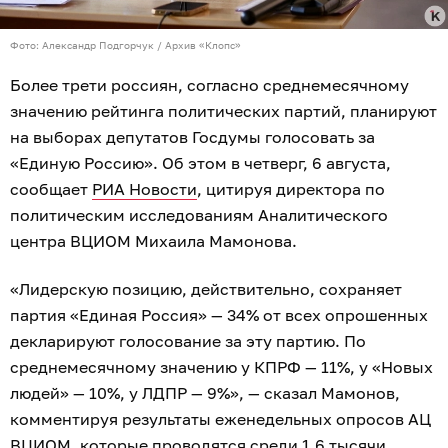
Фото: Александр Подгорчук / Архив «Клопс»
Более трети россиян, согласно среднемесячному
значению рейтинга политических партий, планируют
на выборах депутатов Госдумы голосовать за
«Единую Россию». Об этом в четверг, 6 августа,
сообщает
РИА Новости
, цитируя директора по
политическим исследованиям Аналитического
центра ВЦИОМ Михаила Мамонова.
«Лидерскую позицию, действительно, сохраняет
партия «Единая Россия» — 34% от всех опрошенных
декларируют голосование за эту партию. По
среднемесячному значению у КПРФ — 11%, у «Новых
людей» — 10%, у ЛДПР — 9%», — сказал Мамонов,
комментируя результаты еженедельных опросов АЦ
ВЦИОМ, которые проводятся среди 1,6 тысячи