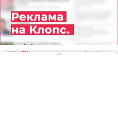
06.08.2026
22:16
Дарья Мошникова
Характерный налёт и выкапывание
вредителей у корней: как правильно
собрать урожай слив и что потом
делать с деревом
ЛАЙФХАКИ