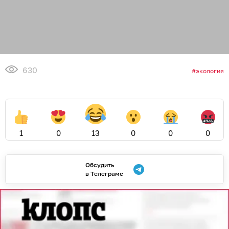
630
экология
1
0
13
0
0
0
Обсудить
в Телеграме